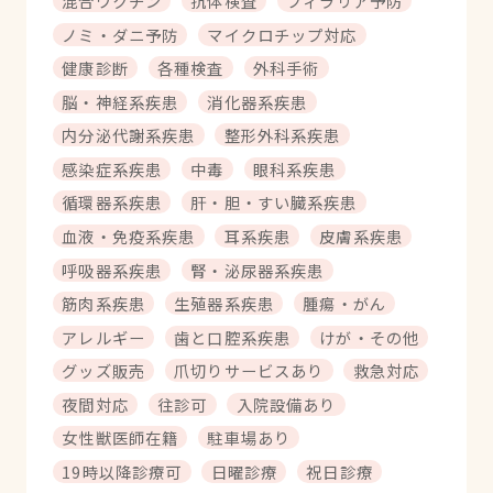
混合ワクチン
抗体検査
フィラリア予防
ノミ・ダニ予防
マイクロチップ対応
健康診断
各種検査
外科手術
脳・神経系疾患
消化器系疾患
内分泌代謝系疾患
整形外科系疾患
感染症系疾患
中毒
眼科系疾患
循環器系疾患
肝・胆・すい臓系疾患
血液・免疫系疾患
耳系疾患
皮膚系疾患
呼吸器系疾患
腎・泌尿器系疾患
筋肉系疾患
生殖器系疾患
腫瘍・がん
アレルギー
歯と口腔系疾患
けが・その他
グッズ販売
爪切りサービスあり
救急対応
夜間対応
往診可
入院設備あり
女性獣医師在籍
駐車場あり
19時以降診療可
日曜診療
祝日診療