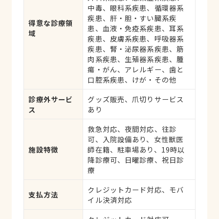
中毒、眼科系疾患、循環器系
疾患、肝・胆・すい臓系疾
得意な診療領
患、血液・免疫系疾患、耳系
域
疾患、皮膚系疾患、呼吸器系
疾患、腎・泌尿器系疾患、筋
肉系疾患、生殖器系疾患、腫
瘍・がん、アレルギー、歯と
口腔系疾患、けが・その他
診療外サービ
グッズ販売、爪切りサービス
ス
あり
救急対応、夜間対応、往診
可、入院設備あり、女性獣医
施設特徴
師在籍、駐車場あり、19時以
降診療可、日曜診療、祝日診
療
クレジットカード対応、モバ
支払方法
イル決済対応