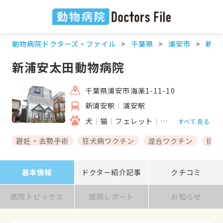
動物病院ドクターズ・ファイル
千葉県
浦安市
新浦
新浦安太田動物病院
千葉県浦安市海楽1-11-10
新浦安駅
浦安駅
犬
猫
フェレット
うさぎ
ハムスタ
すべて見る
避妊・去勢手術
狂犬病ワクチン
混合ワクチン
抗体
基本情報
ドクター紹介記事
クチコミ
医院トピックス
医院レポート
お知らせ