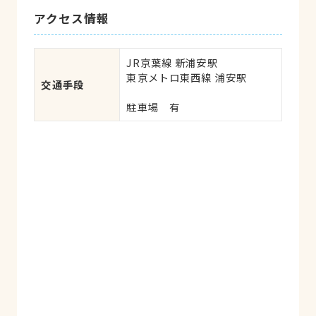
声で…かかりつけの病院が休診日で母のワ
アクセス情報
ンちゃんが通っている新浦安太田動物病院
に電話をして向かいました とても、親切
丁寧に診察していただき現状とリスク説明
JR京葉線 新浦安駅

を話してくださり、曖昧な言葉はなく初め
東京メトロ東西線 浦安駅

交通手段
てでしたが診察してくださった先生を信頼
駐車場　有
出来ました…必要な処置をしてくださり感
謝です。 とても信頼出来る病院と感じま
した…。