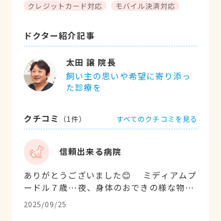
クレジットカード対応
モバイル決済対応
ドクター紹介記事
太田 譲 院長
飼い主の思いや希望に寄り添っ
た診療を
クチコミ
すべてのクチコミを見る
（
1
件）
信頼出来る病院
ありがとうございました😊 ミディアムプ
ードル７歳…夜、身体のおできの様な物が
突然腫れてしまい散歩に行こうとハーネス
2025/09/25
を付けた際にキャン‼️と聞いた事ない泣き