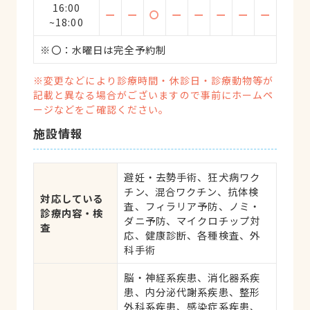
16:00
ー
ー
〇
ー
ー
ー
ー
ー
~18:00
※〇：水曜日は完全予約制
※変更などにより診療時間・休診日・診療動物等が
記載と異なる場合がございますので事前にホームペ
ージなどをご確認ください。
施設情報
避妊・去勢手術、狂犬病ワク
チン、混合ワクチン、抗体検
対応している
査、フィラリア予防、ノミ・
診療内容・検
ダニ予防、マイクロチップ対
査
応、健康診断、各種検査、外
科手術
脳・神経系疾患、消化器系疾
患、内分泌代謝系疾患、整形
外科系疾患、感染症系疾患、