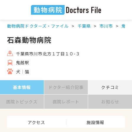
動物病院ドクターズ・ファイル
千葉県
市川市
鬼越
石森動物病院
千葉県市川市北方１丁目１０-３
鬼越駅
犬
猫
基本情報
ドクター紹介記事
クチコミ
医院トピックス
医院レポート
お知らせ
アクセス
施設情報