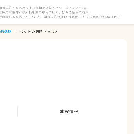
動物病院・獣医を探すなら動物病院ドクターズ・ファイル。
獣医の診療方針や人柄を独自取材で紹介。好みの条件で検索！
街の頼れる獣医さん 937 人、動物病院 9,443 件掲載中！(2026年08月08日現在)
船橋駅
ペットの病院フォリオ
施設情報