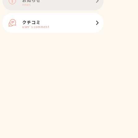
news
クチコミ
user's comment