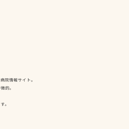
物病院情報サイト。
特徴的。
、
ます。