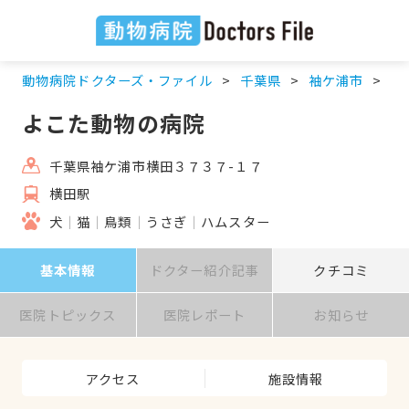
動物病院ドクターズ・ファイル
千葉県
袖ケ浦市
横
よこた動物の病院
千葉県袖ケ浦市横田３７３７-１７
横田駅
犬
猫
鳥類
うさぎ
ハムスター
基本情報
ドクター紹介記事
クチコミ
医院トピックス
医院レポート
お知らせ
アクセス
施設情報