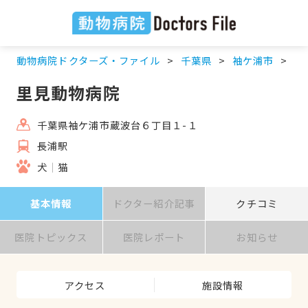
動物病院ドクターズ・ファイル
千葉県
袖ケ浦市
長
里見動物病院
千葉県袖ケ浦市蔵波台６丁目１-１
長浦駅
犬
猫
基本情報
ドクター紹介記事
クチコミ
医院トピックス
医院レポート
お知らせ
アクセス
施設情報