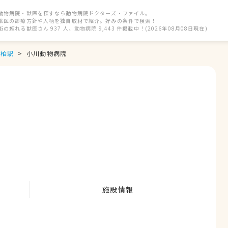
動物病院・獣医を探すなら動物病院ドクターズ・ファイル。
獣医の診療方針や人柄を独自取材で紹介。好みの条件で検索！
街の頼れる獣医さん 937 人、動物病院 9,443 件掲載中！(2026年08月08日現在)
北柏駅
小川動物病院
施設情報