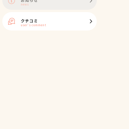
news
クチコミ
user's comment