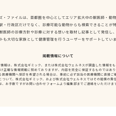
ズ・ファイルは、首都圏を中心としてエリア拡大中の獣医師・動
駅・行政区だけでなく、診療可能な動物からも検索できることが
獣医師の診療方針や診療に対する想いを取材し記事として発信し
トも大切な家族として健康管理を行うユーザーをサポートしてい
掲載情報について
種情報は、株式会社ギミック、または株式会社ウェルネスが調査した情報をも
だけ正確な情報掲載に努めておりますが、内容を完全に保証するものではあり
る医療機関へ受診を希望される場合は、事前に必ず該当の医療機関に直接ご
について、株式会社ギミック、および株式会社ウェルネスではその賠償の責
は、お手数ですがお問い合わせフォームより編集部までご連絡をいただけま