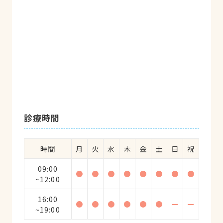
診療時間
時間
月
火
水
木
金
土
日
祝
09:00
●
●
●
●
●
●
●
●
~12:00
16:00
●
●
●
●
●
●
ー
ー
~19:00