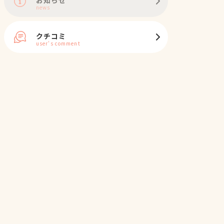
news
クチコミ
user's comment