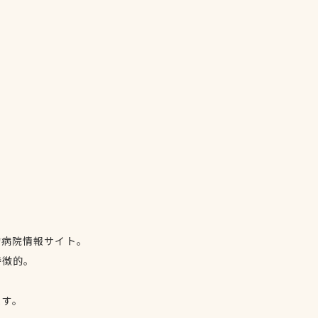
物病院情報サイト。
特徴的。
、
ます。