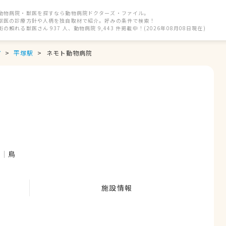
動物病院・獣医を探すなら動物病院ドクターズ・ファイル。
獣医の診療方針や人柄を独自取材で紹介。好みの条件で検索！
街の頼れる獣医さん 937 人、動物病院 9,443 件掲載中！(2026年08月08日現在)
市
平塚駅
ネモト動物病院
ト
鳥
施設情報