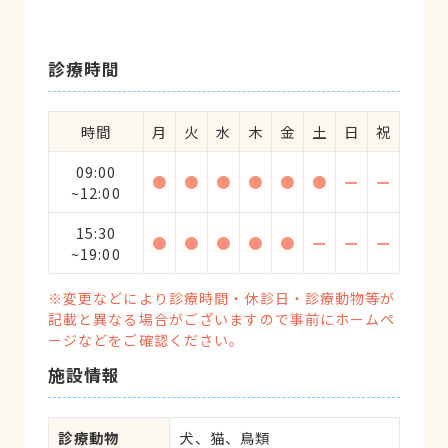
診療時間
時間
月
火
水
木
金
土
日
祝
09:00
●
●
●
●
●
●
ー
ー
~12:00
15:30
●
●
●
●
●
ー
ー
ー
~19:00
※変更などにより診療時間・休診日・診療動物等が
記載と異なる場合がございますので事前にホームペ
ージなどをご確認ください。
施設情報
診療動物
犬、猫、鳥類