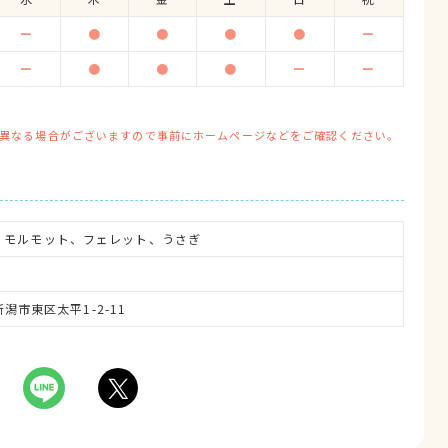
ー
●
●
●
●
ー
ー
●
●
●
ー
ー
異なる場合がございますので事前にホームページなどをご確認ください。
、モルモット、フェレット、うさぎ
新潟市東区太平1-2-11