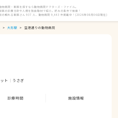
動物病院・獣医を探すなら動物病院ドクターズ・ファイル。
獣医の診療方針や人柄を独自取材で紹介。好みの条件で検索！
街の頼れる獣医さん 937 人、動物病院 9,443 件掲載中！(2026年08月06日現在)
区
大形駅
空港通りの動物病院
レット
うさぎ
診療時間
施設情報