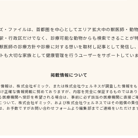
ズ・ファイルは、首都圏を中心としてエリア拡大中の獣医師・動
駅・行政区だけでなく、診療可能な動物からも検索できることが
獣医師の診療方針や診療に対する想いを取材し記事として発信し
トも大切な家族として健康管理を行うユーザーをサポートしてい
掲載情報について
種情報は、株式会社ギミック、または株式会社ウェルネスが調査した情報をも
だけ正確な情報掲載に努めておりますが、内容を完全に保証するものではあり
る医療機関へ受診を希望される場合は、事前に必ず該当の医療機関に直接ご
について、株式会社ギミック、および株式会社ウェルネスではその賠償の責
は、お手数ですがお問い合わせフォームより編集部までご連絡をいただけま