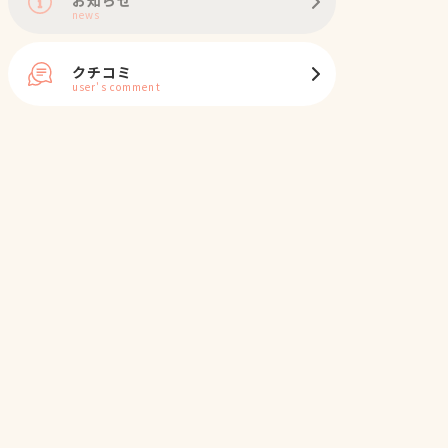
news
クチコミ
user's comment