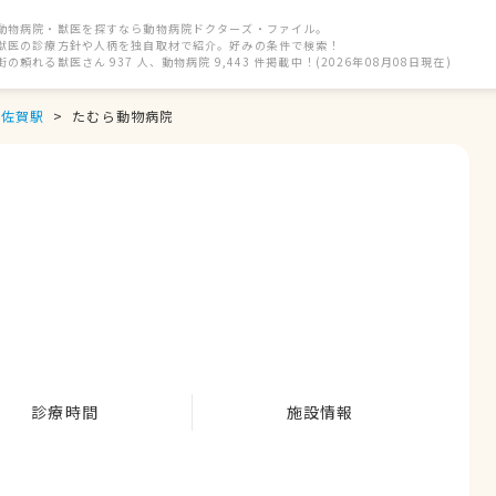
動物病院・獣医を探すなら動物病院ドクターズ・ファイル。
獣医の診療方針や人柄を独自取材で紹介。好みの条件で検索！
街の頼れる獣医さん 937 人、動物病院 9,443 件掲載中！(2026年08月08日現在)
佐賀駅
たむら動物病院
診療時間
施設情報