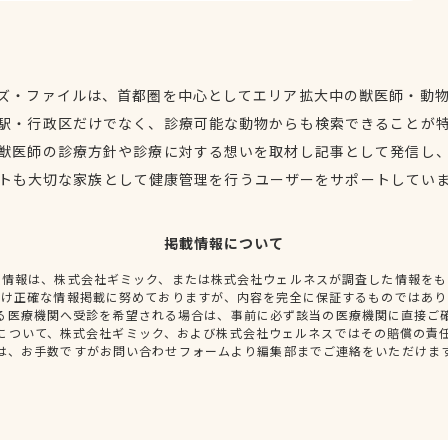
ズ・ファイルは、首都圏を中心としてエリア拡大中の獣医師・動
駅・行政区だけでなく、診療可能な動物からも検索できることが
獣医師の診療方針や診療に対する想いを取材し記事として発信し
トも大切な家族として健康管理を行うユーザーをサポートしてい
掲載情報について
種情報は、株式会社ギミック、または株式会社ウェルネスが調査した情報をも
だけ正確な情報掲載に努めておりますが、内容を完全に保証するものではあり
る医療機関へ受診を希望される場合は、事前に必ず該当の医療機関に直接ご
について、株式会社ギミック、および株式会社ウェルネスではその賠償の責
は、お手数ですがお問い合わせフォームより編集部までご連絡をいただけま