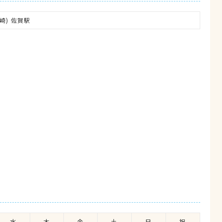
崎) 佐賀駅
水
木
金
土
日
祝