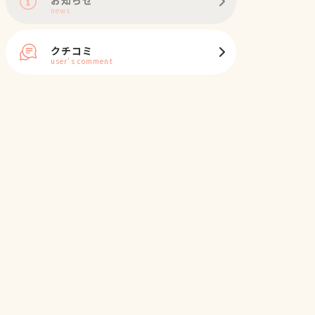
news
クチコミ
user's comment