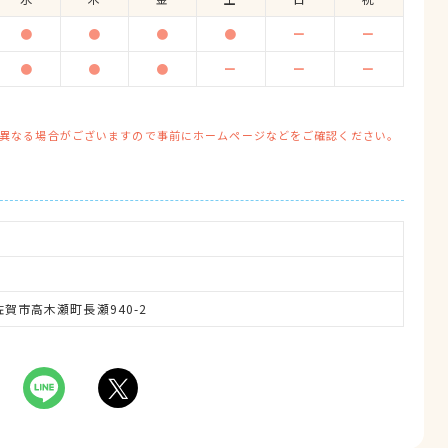
●
●
●
●
ー
ー
●
●
●
ー
ー
ー
異なる場合がございますので事前にホームページなどをご確認ください。
県佐賀市高木瀬町長瀬940-2