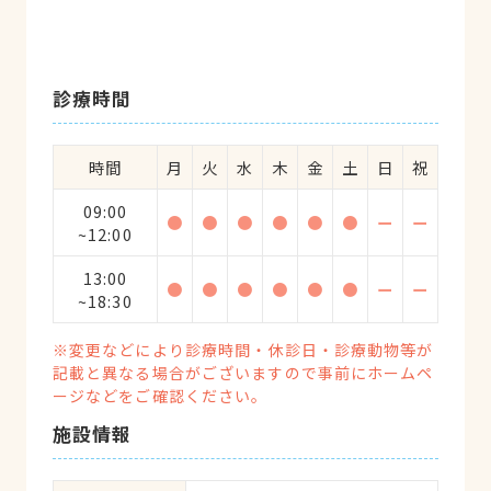
診療時間
時間
月
火
水
木
金
土
日
祝
09:00
●
●
●
●
●
●
ー
ー
~12:00
13:00
●
●
●
●
●
●
ー
ー
~18:30
※変更などにより診療時間・休診日・診療動物等が
記載と異なる場合がございますので事前にホームペ
ージなどをご確認ください。
施設情報