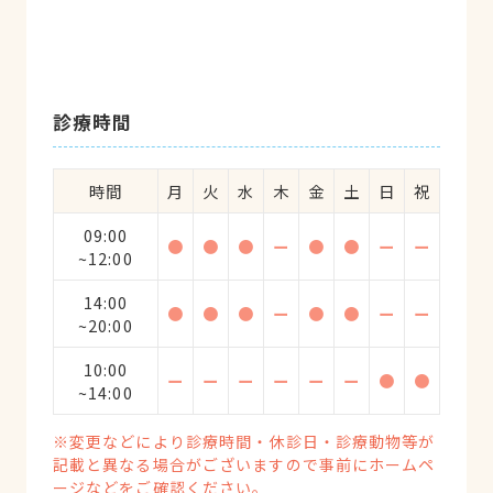
診療時間
時間
月
火
水
木
金
土
日
祝
09:00
●
●
●
ー
●
●
ー
ー
~12:00
14:00
●
●
●
ー
●
●
ー
ー
~20:00
10:00
ー
ー
ー
ー
ー
ー
●
●
~14:00
※変更などにより診療時間・休診日・診療動物等が
記載と異なる場合がございますので事前にホームペ
ージなどをご確認ください。