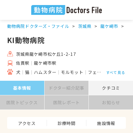
動物病院ドクターズ・ファイル
茨城県
龍ケ崎市
佐
KI動物病院
茨城県龍ケ崎市松ケ丘1-2-17
佐貫駅
龍ケ崎市駅
犬
猫
ハムスター
モルモット
フェレット
うさぎ
すべて見る
基本情報
ドクター紹介記事
クチコミ
医院トピックス
医院レポート
お知らせ
アクセス
診療時間
施設情報