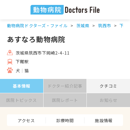
動物病院ドクターズ・ファイル
茨城県
筑西市
下館
あすなろ動物病院
茨城県筑西市下岡崎2-4-11
下館駅
犬
猫
基本情報
ドクター紹介記事
クチコミ
医院トピックス
医院レポート
お知らせ
アクセス
診療時間
施設情報