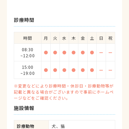
診療時間
時間
月
火
水
木
金
土
日
祝
08:30
●
●
●
●
●
●
ー
ー
~12:00
15:00
●
●
●
●
●
●
ー
ー
~19:00
※変更などにより診療時間・休診日・診療動物等が
記載と異なる場合がございますので事前にホームペ
ージなどをご確認ください。
施設情報
診療動物
犬、猫