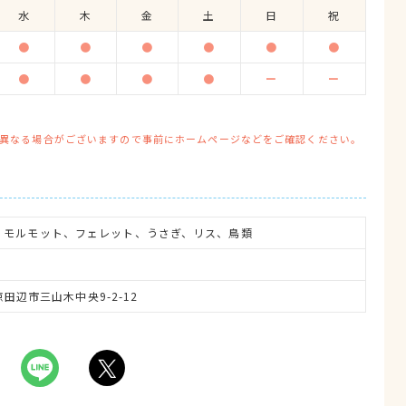
水
木
金
土
日
祝
●
●
●
●
●
●
●
●
●
●
ー
ー
異なる場合がございますので事前にホームページなどをご確認ください。
、モルモット、フェレット、うさぎ、リス、鳥類
府京田辺市三山木中央9-2-12