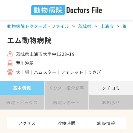
動物病院ドクターズ・ファイル
茨城県
土浦市
荒川
エム動物病院
茨城県土浦市大字中1323-19
荒川沖駅
犬
猫
ハムスター
フェレット
うさぎ
基本情報
ドクター紹介記事
クチコミ
医院トピックス
医院レポート
お知らせ
アクセス
診療時間
施設情報