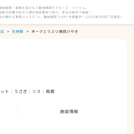
動物病院・獣医を探すなら動物病院ドクターズ・ファイル。
獣医の診療方針や人柄を独自取材で紹介。好みの条件で検索！
街の頼れる獣医さん 937 人、動物病院 9,443 件掲載中！(2026年08月07日現在)
央区
天神駅
オークどうぶつ病院けやき
レット
うさぎ
リス
鳥類
施設情報