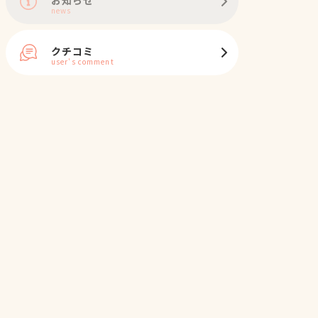
news
クチコミ
user's comment