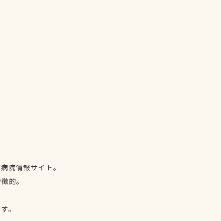
物病院情報サイト。
特徴的。
、
ます。