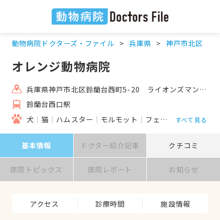
動物病院ドクターズ・ファイル
兵庫県
神戸市北区
オレンジ動物病院
兵庫県神戸市北区鈴蘭台西町5-20 ライオンズマンション鈴蘭台参番館105
鈴蘭台西口駅
犬
猫
ハムスター
モルモット
フェレット
うさぎ
すべて見る
基本情報
ドクター紹介記事
クチコミ
医院トピックス
医院レポート
お知らせ
アクセス
診療時間
施設情報