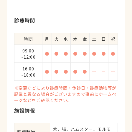
診療時間
時間
月
火
水
木
金
土
日
祝
09:00
●
●
●
●
●
●
●
●
~12:00
16:00
●
●
●
●
●
ー
ー
ー
~18:00
※変更などにより診療時間・休診日・診療動物等が
記載と異なる場合がございますので事前にホームペ
ージなどをご確認ください。
施設情報
犬、猫、ハムスター、モルモ
診療動物