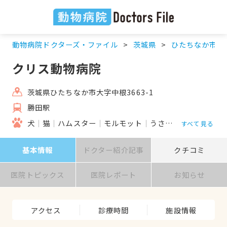
動物病院ドクターズ・ファイル
茨城県
ひたちなか市
クリス動物病院
茨城県ひたちなか市大字中根3663-1
勝田駅
犬
猫
ハムスター
モルモット
うさぎ
鳥類
すべて見る
基本情報
ドクター紹介記事
クチコミ
医院トピックス
医院レポート
お知らせ
アクセス
診療時間
施設情報