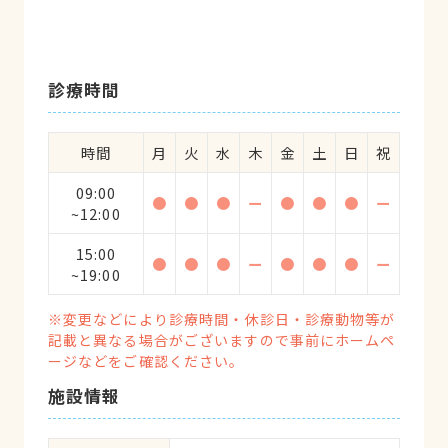
診療時間
時間
月
火
水
木
金
土
日
祝
09:00
●
●
●
ー
●
●
●
ー
~12:00
15:00
●
●
●
ー
●
●
●
ー
~19:00
※変更などにより診療時間・休診日・診療動物等が
記載と異なる場合がございますので事前にホームペ
ージなどをご確認ください。
施設情報