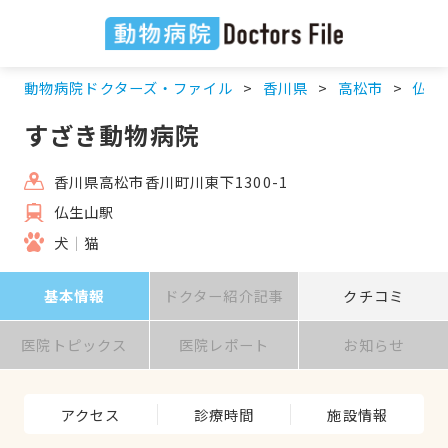
動物病院ドクターズ・ファイル
香川県
高松市
仏生
すざき動物病院
香川県高松市香川町川東下1300-1
仏生山駅
犬
猫
基本情報
ドクター紹介記事
クチコミ
医院トピックス
医院レポート
お知らせ
アクセス
診療時間
施設情報