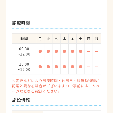
診療時間
時間
月
火
水
木
金
土
日
祝
09:30
●
●
●
●
●
●
ー
ー
~12:00
15:00
●
●
●
●
●
●
ー
ー
~19:00
※変更などにより診療時間・休診日・診療動物等が
記載と異なる場合がございますので事前にホームペ
ージなどをご確認ください。
施設情報