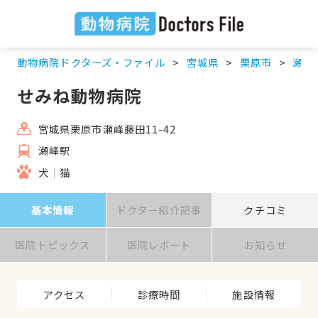
動物病院ドクターズ・ファイル
宮城県
栗原市
瀬峰
せみね動物病院
宮城県栗原市瀬峰藤田11-42
瀬峰駅
犬
猫
基本情報
ドクター紹介記事
クチコミ
医院トピックス
医院レポート
お知らせ
アクセス
診療時間
施設情報