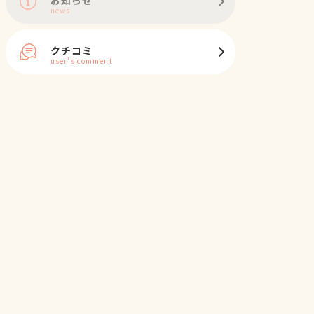
news
クチコミ
user's comment