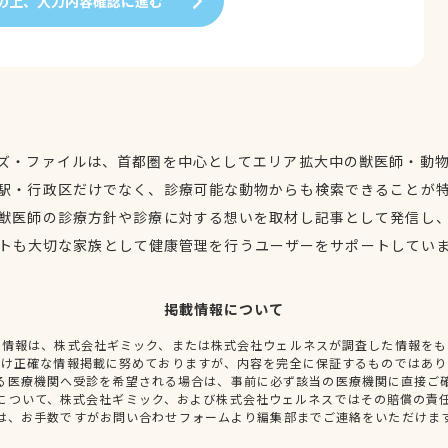
の上、入力内容確認に進む
ズ・ファイルは、首都圏を中心としてエリア拡大中の獣医師・動
駅・行政区だけでなく、診療可能な動物からも検索できることが
獣医師の診療方針や診療に対する想いを取材し記事として発信し
トも大切な家族として健康管理を行うユーザーをサポートしてい
掲載情報について
種情報は、株式会社ギミック、または株式会社ウェルネスが調査した情報をも
だけ正確な情報掲載に努めておりますが、内容を完全に保証するものではあり
る医療機関へ受診を希望される場合は、事前に必ず該当の医療機関に直接ご
について、株式会社ギミック、および株式会社ウェルネスではその賠償の責
は、お手数ですがお問い合わせフォームより編集部までご連絡をいただけま