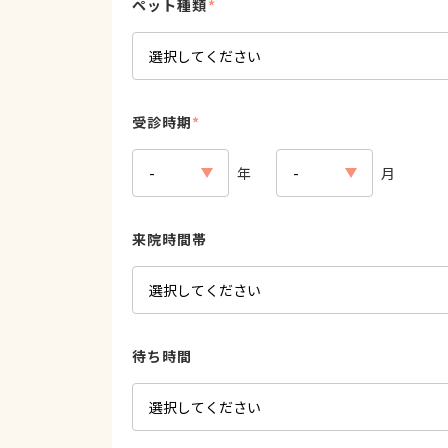
ペット種類
*
受診時期
*
年
月
来院時間帯
待ち時間