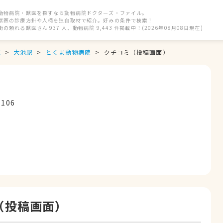
動物病院・獣医を探すなら動物病院ドクターズ・ファイル。
獣医の診療方針や人柄を独自取材で紹介。好みの条件で検索！
街の頼れる獣医さん 937 人、動物病院 9,443 件掲載中！(2026年08月08日現在)
区
大池駅
とくま動物病院
クチコミ（投稿画面）
106
（投稿画面）