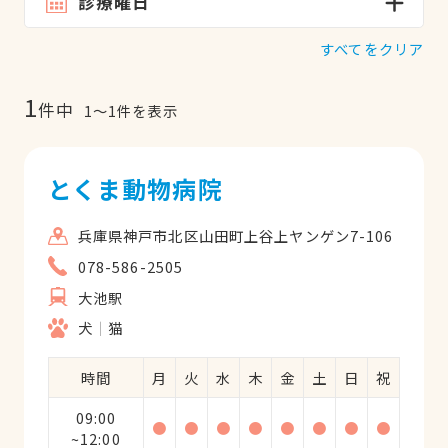
診療曜日
すべてをクリア
1
件中
1
〜
1
件を表示
とくま動物病院
兵庫県神戸市北区山田町上谷上ヤンゲン7-106
078-586-2505
大池駅
犬
猫
時間
月
火
水
木
金
土
日
祝
09:00
●
●
●
●
●
●
●
●
~12:00