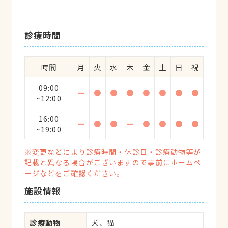
診療時間
時間
月
火
水
木
金
土
日
祝
09:00
ー
●
●
●
●
●
●
●
~12:00
16:00
ー
●
●
ー
●
●
●
●
~19:00
※変更などにより診療時間・休診日・診療動物等が
記載と異なる場合がございますので事前にホームペ
ージなどをご確認ください。
施設情報
診療動物
犬、猫