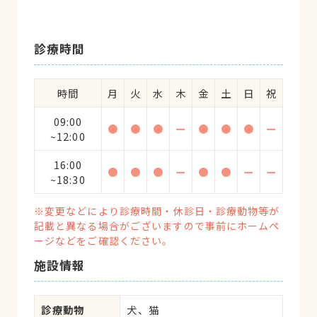
診療時間
時間
月
火
水
木
金
土
日
祝
09:00
●
●
●
ー
●
●
●
ー
~12:00
16:00
●
●
●
ー
●
●
ー
ー
~18:30
※変更などにより診療時間・休診日・診療動物等が
記載と異なる場合がございますので事前にホームペ
ージなどをご確認ください。
施設情報
診療動物
犬、猫