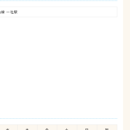
線 一社駅
水
木
金
土
日
祝