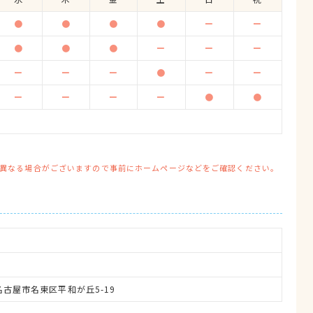
●
●
●
●
ー
ー
●
●
●
ー
ー
ー
ー
ー
ー
●
ー
ー
ー
ー
ー
ー
●
●
異なる場合がございますので事前にホームページなどをご確認ください。
県名古屋市名東区平和が丘5-19