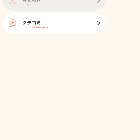
news
クチコミ
user's comment