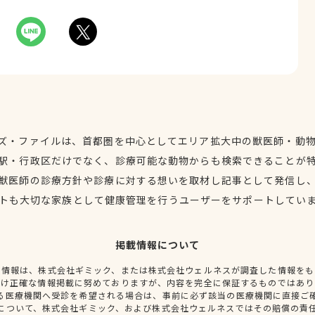
ズ・ファイルは、首都圏を中心としてエリア拡大中の獣医師・動
駅・行政区だけでなく、診療可能な動物からも検索できることが
獣医師の診療方針や診療に対する想いを取材し記事として発信し
トも大切な家族として健康管理を行うユーザーをサポートしてい
掲載情報について
種情報は、株式会社ギミック、または株式会社ウェルネスが調査した情報をも
だけ正確な情報掲載に努めておりますが、内容を完全に保証するものではあり
る医療機関へ受診を希望される場合は、事前に必ず該当の医療機関に直接ご
について、株式会社ギミック、および株式会社ウェルネスではその賠償の責