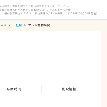
動物病院・獣医を探すなら動物病院ドクターズ・ファイル。
獣医の診療方針や人柄を独自取材で紹介。好みの条件で検索！
街の頼れる獣医さん 937 人、動物病院 9,443 件掲載中！(2026年08月08日現在)
名東区
一社駅
マレム動物病院
診療時間
施設情報