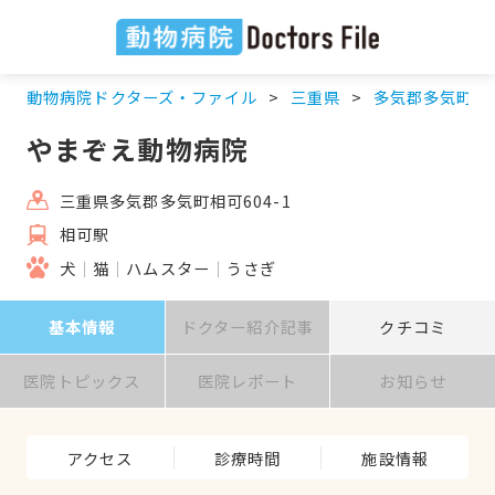
動物病院ドクターズ・ファイル
三重県
多気郡多気町
やまぞえ動物病院
三重県多気郡多気町相可604-1
相可駅
犬
猫
ハムスター
うさぎ
基本情報
ドクター紹介記事
クチコミ
医院トピックス
医院レポート
お知らせ
アクセス
診療時間
施設情報