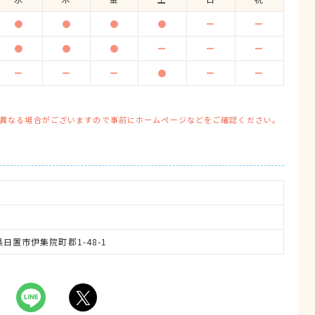
●
●
●
●
ー
ー
●
●
●
ー
ー
ー
ー
ー
ー
●
ー
ー
異なる場合がございますので事前にホームページなどをご確認ください。
島県日置市伊集院町郡1-48-1