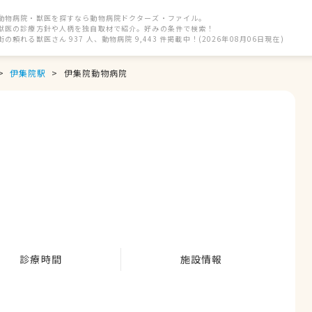
動物病院・獣医を探すなら動物病院ドクターズ・ファイル。
獣医の診療方針や人柄を独自取材で紹介。好みの条件で検索！
街の頼れる獣医さん 937 人、動物病院 9,443 件掲載中！(2026年08月06日現在)
伊集院駅
伊集院動物病院
診療時間
施設情報