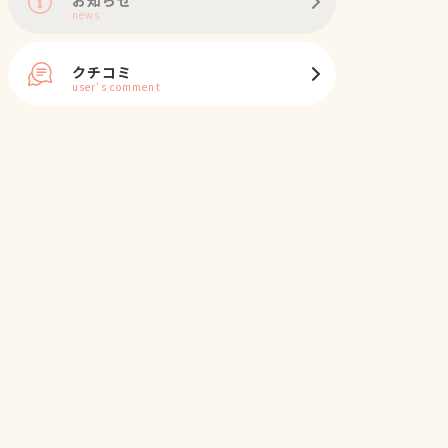
news
クチコミ
user's comment