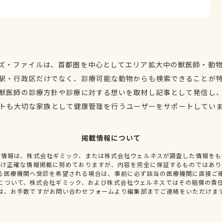
ズ・ファイルは、首都圏を中心としてエリア拡大中の獣医師・動
駅・行政区だけでなく、診療可能な動物からも検索できることが
獣医師の診療方針や診療に対する想いを取材し記事として発信し
トも大切な家族として健康管理を行うユーザーをサポートしてい
掲載情報について
種情報は、株式会社ギミック、または株式会社ウェルネスが調査した情報をも
だけ正確な情報掲載に努めておりますが、内容を完全に保証するものではあり
る医療機関へ受診を希望される場合は、事前に必ず該当の医療機関に直接ご
について、株式会社ギミック、および株式会社ウェルネスではその賠償の責
は、お手数ですがお問い合わせフォームより編集部までご連絡をいただけま