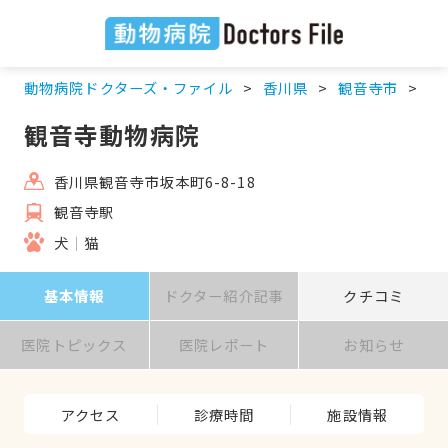
動物病院ドクターズ・ファイル
香川県
観音寺市
観
観音寺動物病院
香川県観音寺市坂本町6-8-18
観音寺駅
犬
猫
基本情報
ドクター紹介記事
クチコミ
医院トピックス
医院レポート
お知らせ
アクセス
診療時間
施設情報