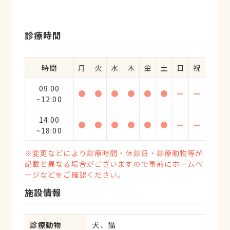
診療時間
時間
月
火
水
木
金
土
日
祝
09:00
●
●
●
●
●
●
ー
ー
~12:00
14:00
●
●
●
●
●
●
ー
ー
~18:00
※変更などにより診療時間・休診日・診療動物等が
記載と異なる場合がございますので事前にホームペ
ージなどをご確認ください。
施設情報
診療動物
犬、猫