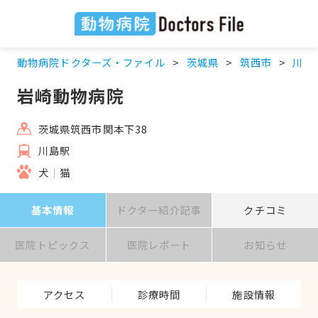
動物病院ドクターズ・ファイル
茨城県
筑西市
川島
岩崎動物病院
茨城県筑西市関本下38
川島駅
犬
猫
基本情報
ドクター紹介記事
クチコミ
医院トピックス
医院レポート
お知らせ
アクセス
診療時間
施設情報