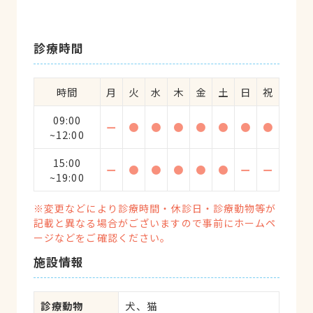
診療時間
時間
月
火
水
木
金
土
日
祝
09:00
ー
●
●
●
●
●
●
●
~12:00
15:00
ー
●
●
●
●
●
ー
ー
~19:00
※変更などにより診療時間・休診日・診療動物等が
記載と異なる場合がございますので事前にホームペ
ージなどをご確認ください。
施設情報
診療動物
犬、猫