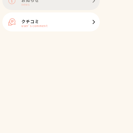
news
クチコミ
user's comment