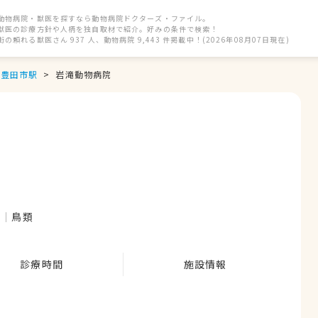
動物病院・獣医を探すなら動物病院ドクターズ・ファイル。
獣医の診療方針や人柄を独自取材で紹介。好みの条件で検索！
街の頼れる獣医さん 937 人、動物病院 9,443 件掲載中！(2026年08月07日現在)
豊田市駅
岩滝動物病院
ぎ
鳥類
診療時間
施設情報