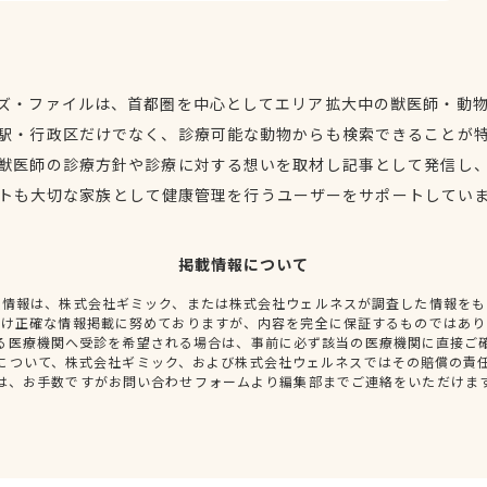
ズ・ファイルは、首都圏を中心としてエリア拡大中の獣医師・動
駅・行政区だけでなく、診療可能な動物からも検索できることが
獣医師の診療方針や診療に対する想いを取材し記事として発信し
トも大切な家族として健康管理を行うユーザーをサポートしてい
掲載情報について
種情報は、株式会社ギミック、または株式会社ウェルネスが調査した情報をも
だけ正確な情報掲載に努めておりますが、内容を完全に保証するものではあり
る医療機関へ受診を希望される場合は、事前に必ず該当の医療機関に直接ご
について、株式会社ギミック、および株式会社ウェルネスではその賠償の責
は、お手数ですがお問い合わせフォームより編集部までご連絡をいただけま