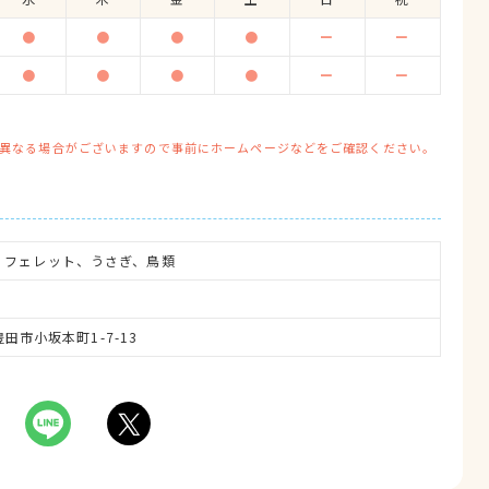
●
●
●
●
ー
ー
●
●
●
●
ー
ー
異なる場合がございますので事前にホームページなどをご確認ください。
、フェレット、うさぎ、鳥類
豊田市小坂本町1-7-13