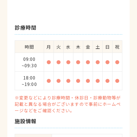
診療時間
時間
月
火
水
木
金
土
日
祝
09:00
●
●
●
●
●
●
●
●
~09:30
18:00
●
●
●
●
●
●
●
●
~19:00
※変更などにより診療時間・休診日・診療動物等が
記載と異なる場合がございますので事前にホームペ
ージなどをご確認ください。
施設情報