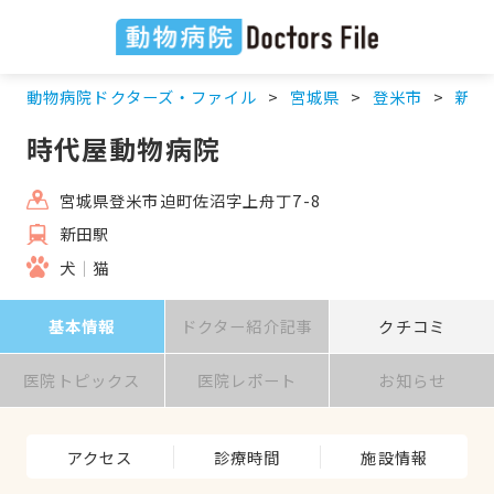
動物病院ドクターズ・ファイル
宮城県
登米市
新田
時代屋動物病院
宮城県登米市迫町佐沼字上舟丁7-8
新田駅
犬
猫
基本情報
ドクター紹介記事
クチコミ
医院トピックス
医院レポート
お知らせ
アクセス
診療時間
施設情報