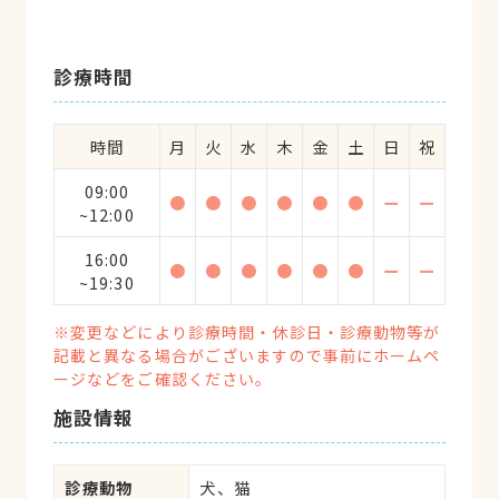
診療時間
時間
月
火
水
木
金
土
日
祝
09:00
●
●
●
●
●
●
ー
ー
~12:00
16:00
●
●
●
●
●
●
ー
ー
~19:30
※変更などにより診療時間・休診日・診療動物等が
記載と異なる場合がございますので事前にホームペ
ージなどをご確認ください。
施設情報
診療動物
犬、猫