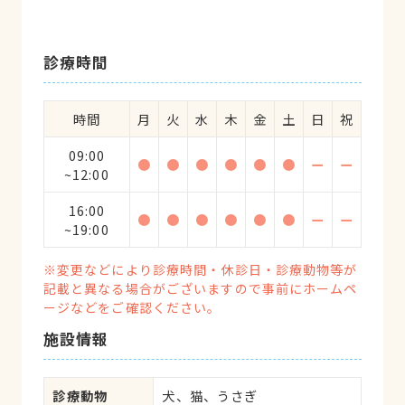
診療時間
時間
月
火
水
木
金
土
日
祝
09:00
●
●
●
●
●
●
ー
ー
~12:00
16:00
●
●
●
●
●
●
ー
ー
~19:00
※変更などにより診療時間・休診日・診療動物等が
記載と異なる場合がございますので事前にホームペ
ージなどをご確認ください。
施設情報
診療動物
犬、猫、うさぎ