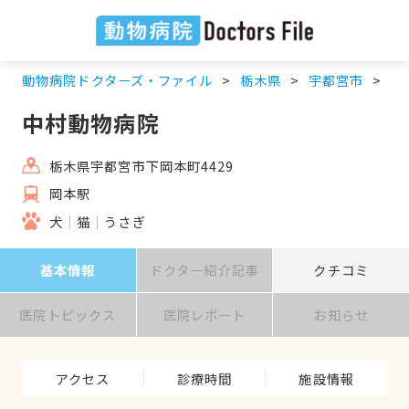
動物病院ドクターズ・ファイル
栃木県
宇都宮市
岡
中村動物病院
栃木県宇都宮市下岡本町4429
岡本駅
犬
猫
うさぎ
基本情報
ドクター紹介記事
クチコミ
医院トピックス
医院レポート
お知らせ
アクセス
診療時間
施設情報