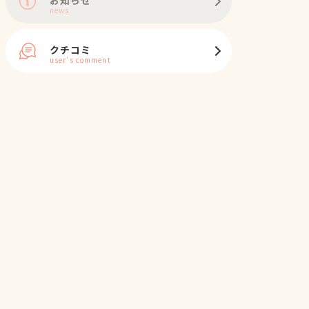
news
クチコミ
user's comment