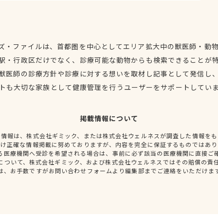
ズ・ファイルは、首都圏を中心としてエリア拡大中の獣医師・動
駅・行政区だけでなく、診療可能な動物からも検索できることが
獣医師の診療方針や診療に対する想いを取材し記事として発信し
トも大切な家族として健康管理を行うユーザーをサポートしてい
掲載情報について
種情報は、株式会社ギミック、または株式会社ウェルネスが調査した情報をも
だけ正確な情報掲載に努めておりますが、内容を完全に保証するものではあり
る医療機関へ受診を希望される場合は、事前に必ず該当の医療機関に直接ご
について、株式会社ギミック、および株式会社ウェルネスではその賠償の責
は、お手数ですがお問い合わせフォームより編集部までご連絡をいただけま