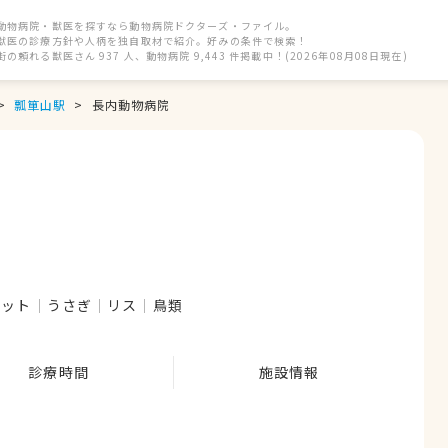
動物病院・獣医を探すなら動物病院ドクターズ・ファイル。
獣医の診療方針や人柄を独自取材で紹介。好みの条件で検索！
街の頼れる獣医さん 937 人、動物病院 9,443 件掲載中！(2026年08月08日現在)
瓢箪山駅
長内動物病院
レット
うさぎ
リス
鳥類
診療時間
施設情報