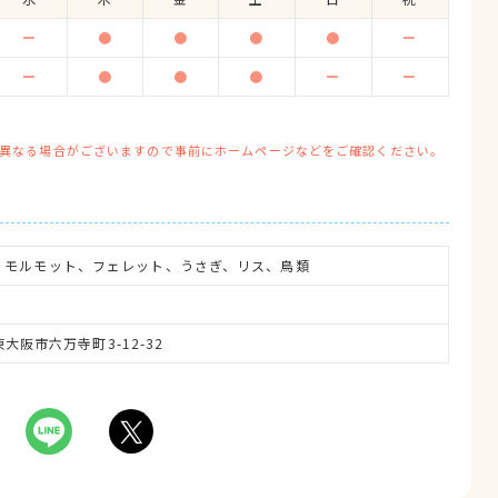
ー
●
●
●
●
ー
ー
●
●
●
ー
ー
異なる場合がございますので事前にホームページなどをご確認ください。
、モルモット、フェレット、うさぎ、リス、鳥類
府東大阪市六万寺町3-12-32