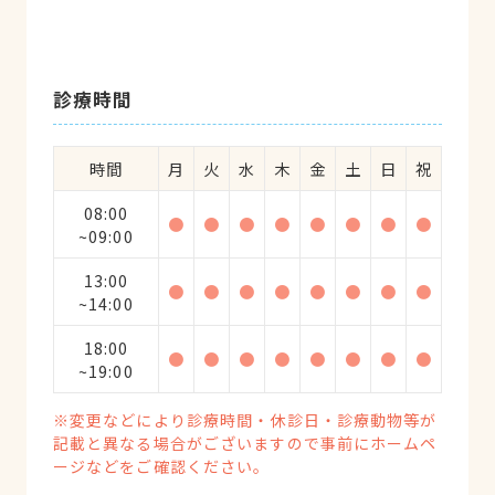
診療時間
時間
月
火
水
木
金
土
日
祝
08:00
●
●
●
●
●
●
●
●
~09:00
13:00
●
●
●
●
●
●
●
●
~14:00
18:00
●
●
●
●
●
●
●
●
~19:00
※変更などにより診療時間・休診日・診療動物等が
記載と異なる場合がございますので事前にホームペ
ージなどをご確認ください。