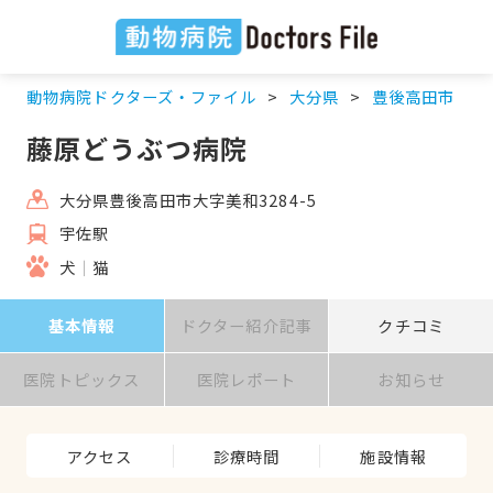
動物病院ドクターズ・ファイル
大分県
豊後高田市
藤原どうぶつ病院
大分県豊後高田市大字美和3284-5
宇佐駅
犬
猫
基本情報
ドクター紹介記事
クチコミ
医院トピックス
医院レポート
お知らせ
アクセス
診療時間
施設情報