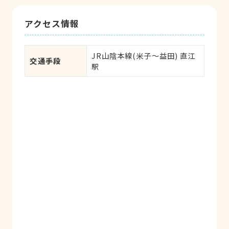
アクセス情報
JR山陰本線(米子～益田) 直江
交通手段
駅