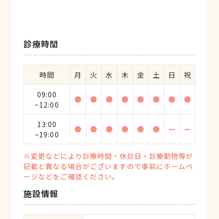
診療時間
時間
月
火
水
木
金
土
日
祝
09:00
●
●
●
●
●
●
●
●
~12:00
13:00
●
●
●
●
●
●
ー
ー
~19:00
※変更などにより診療時間・休診日・診療動物等が
記載と異なる場合がございますので事前にホームペ
ージなどをご確認ください。
施設情報