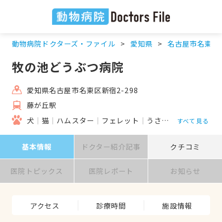
動物病院ドクターズ・ファイル
愛知県
名古屋市名東区
牧の池どうぶつ病院
愛知県名古屋市名東区新宿2-298
藤が丘駅
犬
猫
ハムスター
フェレット
うさぎ
鳥類
すべて見る
基本情報
ドクター紹介記事
クチコミ
医院トピックス
医院レポート
お知らせ
アクセス
診療時間
施設情報