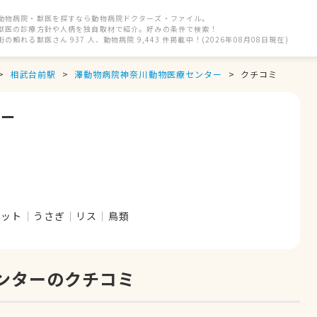
動物病院・獣医を探すなら動物病院ドクターズ・ファイル。
獣医の診療方針や人柄を独自取材で紹介。好みの条件で検索！
街の頼れる獣医さん 937 人、動物病院 9,443 件掲載中！(2026年08月08日現在)
相武台前駅
澤動物病院神奈川動物医療センター
クチコミ
ター
レット
うさぎ
リス
鳥類
ンターのクチコミ