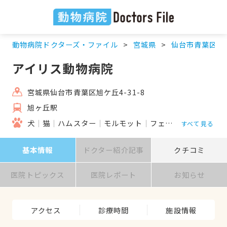
動物病院ドクターズ・ファイル
宮城県
仙台市青葉区
アイリス動物病院
宮城県仙台市青葉区旭ケ丘4-31-8
旭ヶ丘駅
犬
猫
ハムスター
モルモット
フェレット
うさぎ
すべて見る
基本情報
ドクター紹介記事
クチコミ
医院トピックス
医院レポート
お知らせ
アクセス
診療時間
施設情報