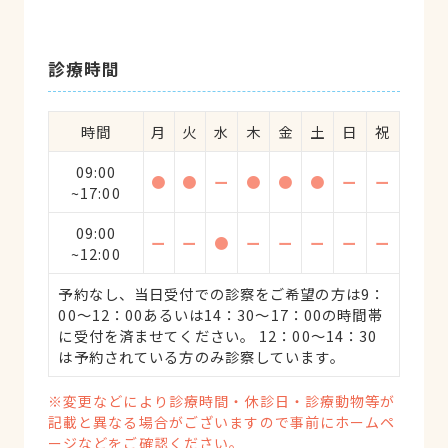
診療時間
時間
月
火
水
木
金
土
日
祝
09:00
●
●
ー
●
●
●
ー
ー
~17:00
09:00
ー
ー
●
ー
ー
ー
ー
ー
~12:00
予約なし、当日受付での診察をご希望の方は9：
00～12：00あるいは14：30～17：00の時間帯
に受付を済ませてください。 12：00～14：30
は予約されている方のみ診察しています。
※変更などにより診療時間・休診日・診療動物等が
記載と異なる場合がございますので事前にホームペ
ージなどをご確認ください。