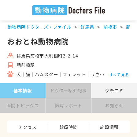
動物病院ドクターズ・ファイル
群馬県
前橋市
新前
おおとね動物病院
群馬県前橋市大利根町2-2-14
新前橋駅
犬
猫
ハムスター
フェレット
うさぎ
鳥類
すべて見る
基本情報
ドクター紹介記事
クチコミ
医院トピックス
医院レポート
お知らせ
アクセス
診療時間
施設情報