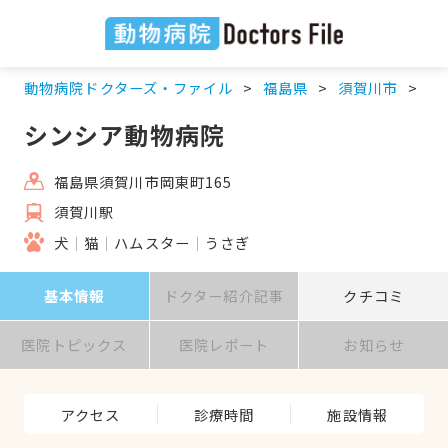
動物病院ドクターズ・ファイル
福島県
須賀川市
須
シンシア動物病院
福島県須賀川市岡東町165
須賀川駅
犬
猫
ハムスター
うさぎ
基本情報
ドクター紹介記事
クチコミ
医院トピックス
医院レポート
お知らせ
アクセス
診療時間
施設情報