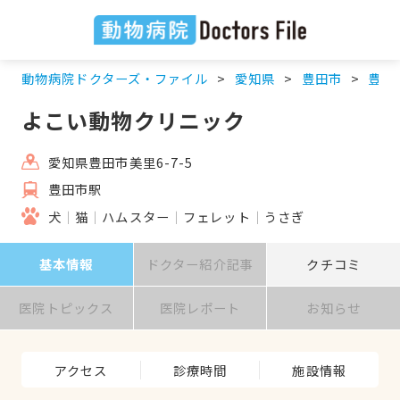
動物病院ドクターズ・ファイル
愛知県
豊田市
豊田
よこい動物クリニック
愛知県豊田市美里6-7-5
豊田市駅
犬
猫
ハムスター
フェレット
うさぎ
基本情報
ドクター紹介記事
クチコミ
医院トピックス
医院レポート
お知らせ
アクセス
診療時間
施設情報