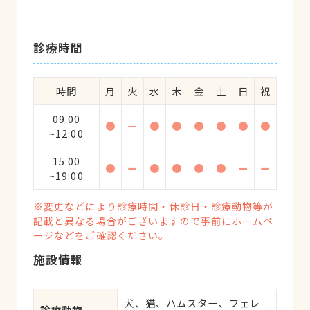
診療時間
時間
月
火
水
木
金
土
日
祝
09:00
●
ー
●
●
●
●
●
●
~12:00
15:00
●
ー
●
●
●
●
ー
ー
~19:00
※変更などにより診療時間・休診日・診療動物等が
記載と異なる場合がございますので事前にホームペ
ージなどをご確認ください。
施設情報
犬、猫、ハムスター、フェレ
診療動物