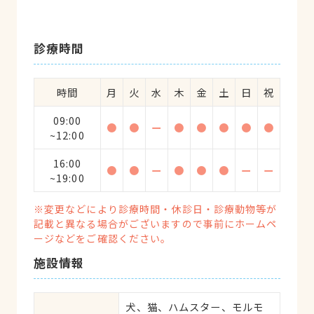
診療時間
時間
月
火
水
木
金
土
日
祝
09:00
●
●
ー
●
●
●
●
●
~12:00
16:00
●
●
ー
●
●
●
ー
ー
~19:00
※変更などにより診療時間・休診日・診療動物等が
記載と異なる場合がございますので事前にホームペ
ージなどをご確認ください。
施設情報
犬、猫、ハムスター、モルモ