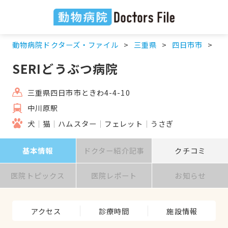
動物病院ドクターズ・ファイル
三重県
四日市市
中
SERIどうぶつ病院
三重県四日市市ときわ4-4-10
中川原駅
犬
猫
ハムスター
フェレット
うさぎ
基本情報
ドクター紹介記事
クチコミ
医院トピックス
医院レポート
お知らせ
アクセス
診療時間
施設情報