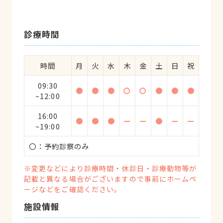
診療時間
時間
月
火
水
木
金
土
日
祝
09:30
●
●
●
〇
〇
●
●
●
~12:00
16:00
●
●
●
ー
ー
●
ー
ー
~19:00
〇：予約診察のみ
※変更などにより診療時間・休診日・診療動物等が
記載と異なる場合がございますので事前にホームペ
ージなどをご確認ください。
施設情報