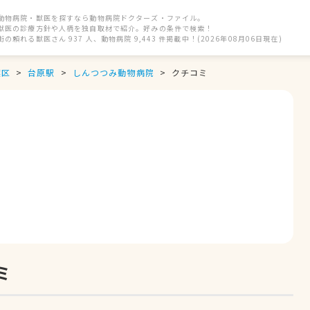
動物病院・獣医を探すなら動物病院ドクターズ・ファイル。
獣医の診療方針や人柄を独自取材で紹介。好みの条件で検索！
街の頼れる獣医さん 937 人、動物病院 9,443 件掲載中！(2026年08月06日現在)
葉区
台原駅
しんつつみ動物病院
クチコミ
ミ