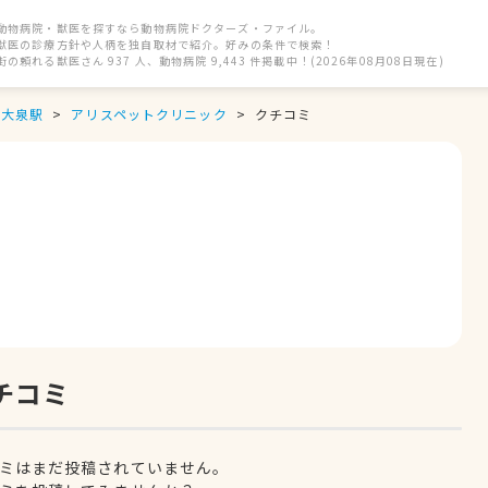
動物病院・獣医を探すなら動物病院ドクターズ・ファイル。
獣医の診療方針や人柄を独自取材で紹介。好みの条件で検索！
街の頼れる獣医さん 937 人、動物病院 9,443 件掲載中！(2026年08月08日現在)
大泉駅
アリスペットクリニック
クチコミ
チコミ
ミはまだ投稿されていません。