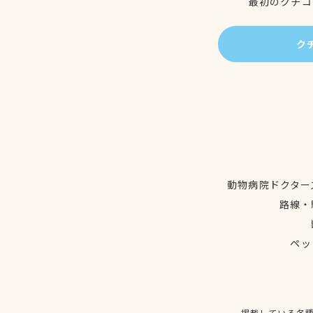
最初のクチコ
ク
動物病院ドクター
路線・
ペッ
掲載している各