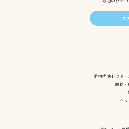
最初のクチコ
ク
動物病院ドクター
路線・
ペッ
掲載している各