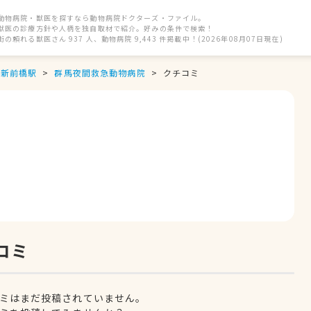
動物病院・獣医を探すなら動物病院ドクターズ・ファイル。
獣医の診療方針や人柄を独自取材で紹介。好みの条件で検索！
街の頼れる獣医さん 937 人、動物病院 9,443 件掲載中！(2026年08月07日現在)
新前橋駅
群馬夜間救急動物病院
クチコミ
コミ
ミはまだ投稿されていません。