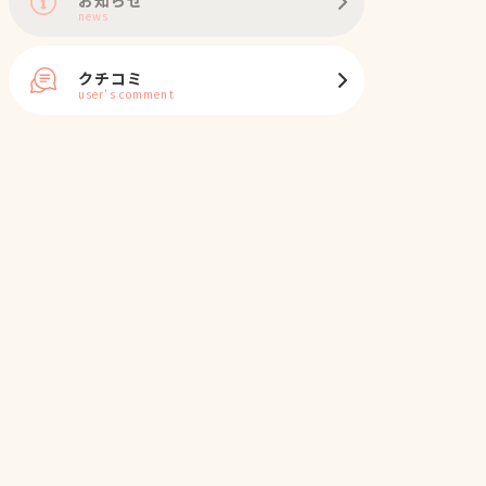
news
クチコミ
user's comment