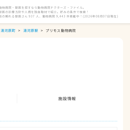
動物病院・獣医を探すなら動物病院ドクターズ・ファイル。
獣医の診療方針や人柄を独自取材で紹介。好みの条件で検索！
街の頼れる獣医さん 937 人、動物病院 9,443 件掲載中！(2026年08月07日現在)
郡湯河原町
湯河原駅
プリモス動物病院
施設情報