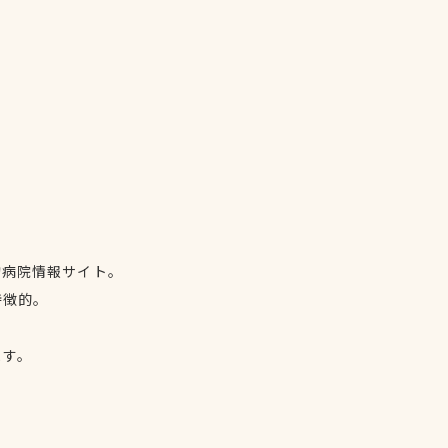
物病院情報サイト。
特徴的。
、
ます。