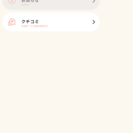
news
クチコミ
user's comment