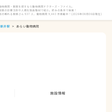
動物病院・獣医を探すなら動物病院ドクターズ・ファイル。
獣医の診療方針や人柄を独自取材で紹介。好みの条件で検索！
街の頼れる獣医さん 937 人、動物病院 9,443 件掲載中！(2026年08月06日現在)
新井駅
あらい動物病院
施設情報