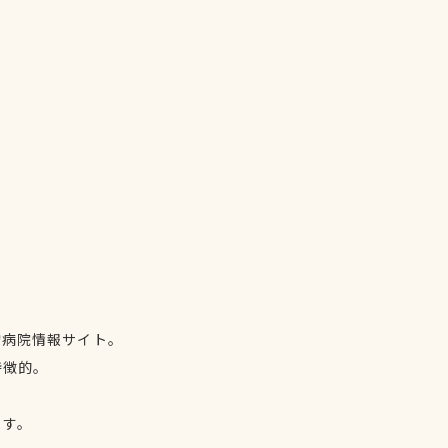
物病院情報サイト。
特徴的。
、
ます。